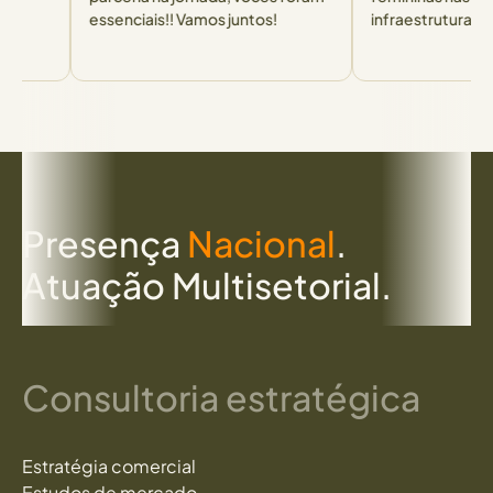
essenciais!! Vamos juntos!
infraestrutura.
P
r
e
s
e
n
ç
a
N
a
c
i
o
n
a
l
.
A
t
u
a
ç
ã
o
M
u
l
t
i
s
e
t
o
r
i
a
l
.
Consultoria estratégica
Estratégia comercial
Estudos de mercado