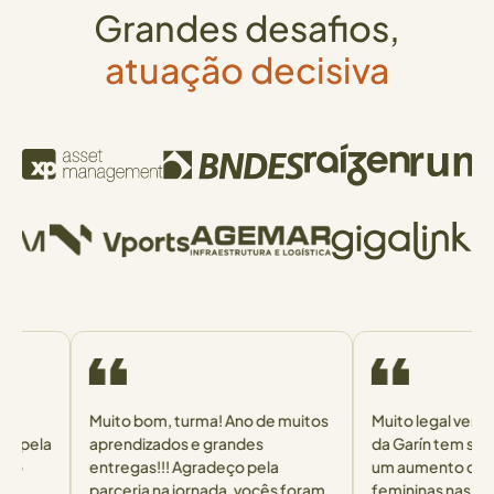
Grandes desafios,
atuação decisiva
Muito bom, turma! Ano de muitos
Muito legal ver que 
pela
aprendizados e grandes
da Garín tem se tra
entregas!!! Agradeço pela
um aumento de lider
parceria na jornada, vocês foram
femininas nas áreas 