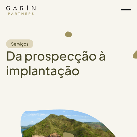
Serviços
D
a
p
r
o
s
p
e
c
ç
ã
o
à
i
m
p
l
a
n
t
a
ç
ã
o